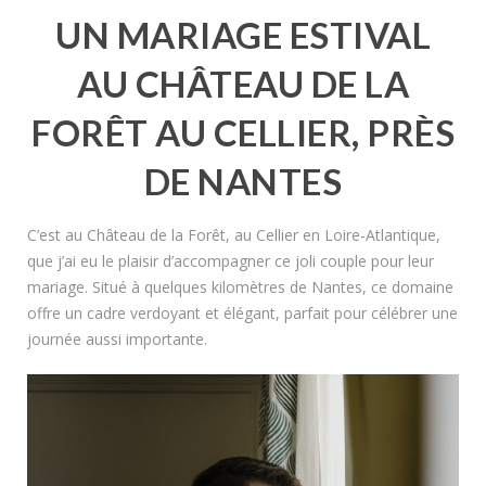
UN MARIAGE ESTIVAL
AU CHÂTEAU DE LA
FORÊT AU CELLIER, PRÈS
DE NANTES
C’est au Château de la Forêt, au Cellier en Loire-Atlantique,
que j’ai eu le plaisir d’accompagner ce joli couple pour leur
mariage. Situé à quelques kilomètres de Nantes, ce domaine
offre un cadre verdoyant et élégant, parfait pour célébrer une
journée aussi importante.